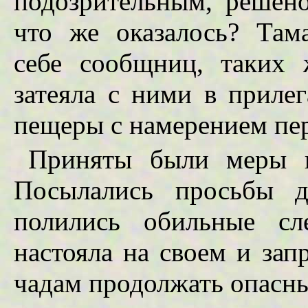
подозрительным, решен
что же оказалось? Там
себе сообщниц, таких 
затеяла с ними в приле
пещеры с намерением пер
Приняты были меры п
Посылались просьбы д
полились обильные сл
настояла на своем и за
чадам продолжать опасны