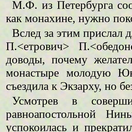
М.Ф. из Петербурга соо
как монахине, нужно пок
Вслед за этим прислал 
П.<етрович> П.<обедон
доводы, почему желате
монастыре молодую Юв
съездила к Экзарху, но бе
Усмотрев в соверши
равноапостольной Нин
успокоилась и прекрати