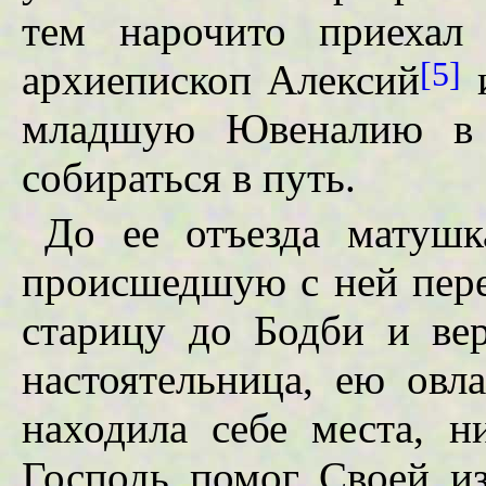
тем нарочито приехал
[5]
архиепископ Алексий
и
младшую Ювеналию в и
собираться в путь.
До ее отъезда матушк
происшедшую с ней пере
старицу до Бодби и ве
настоятельница, ею овла
находила себе места, н
Господь помог Своей и