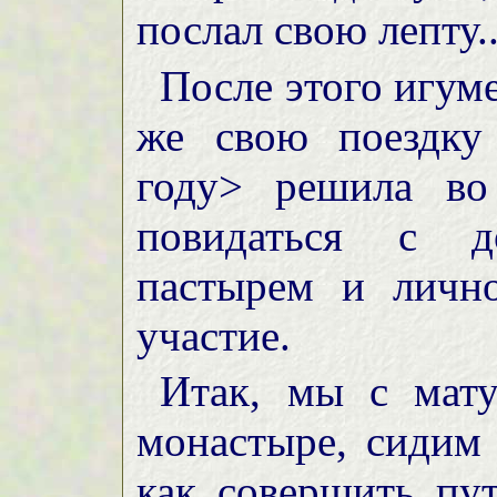
послал свою лепту..
После этого игум
же свою поездку
году> решила во
повидаться с д
пастырем и лично
участие.
Итак, мы с мат
монастыре, сидим
как совершить пу