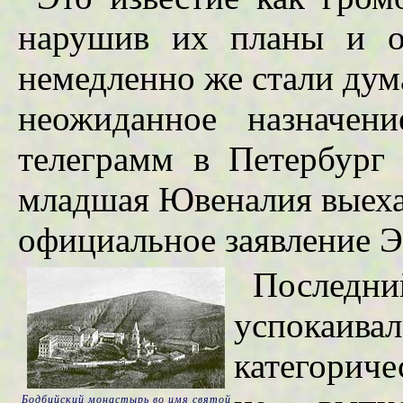
нарушив их планы и о
немедленно же стали дума
неожиданное назначен
телеграмм в Петербург 
младшая Ювеналия выехал
официальное заявление Э
Последн
успокаив
категориче
Бодбийский монастырь во имя святой