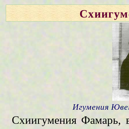
Схиигум
Игумения Юве
Схиигумения Фамарь, 