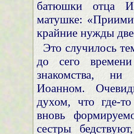
батюшки отца Ио
матушке: «Приимит
крайние нужды две
Это случилось те
до сего времен
знакомства, ни
Иоанном. Очевид
духом, что где-то
вновь формируем
сестры бедствую