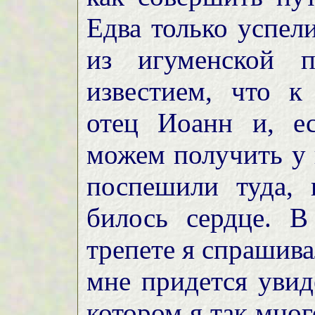
Едва только успел
из игуменской п
известием, что 
отец Иоанн и, е
можем получить у 
поспешили туда,
билось сердце. 
трепете я спрашива
мне придется увид
котором я так мног