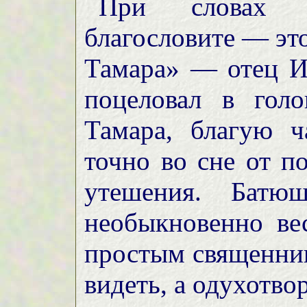
При словах м
благословите — эт
Тамара» — отец И
поцеловал в голо
Тамара, благую ч
точно во сне от п
утешения. Батюш
необыкновенно ве
простым священни
видеть, а одухотво