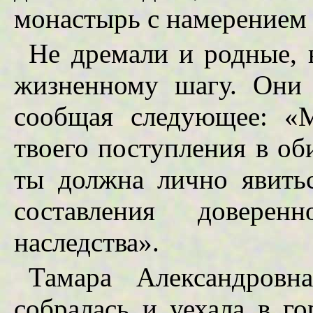
монастырь с намерением 
Не дремали и родные, 
жизненному шагу. Они 
сообщая следующее: «
твоего поступления в об
ты должна лично явить
составления довере
наследства».
Тамара Александровн
собралась и уехала в го