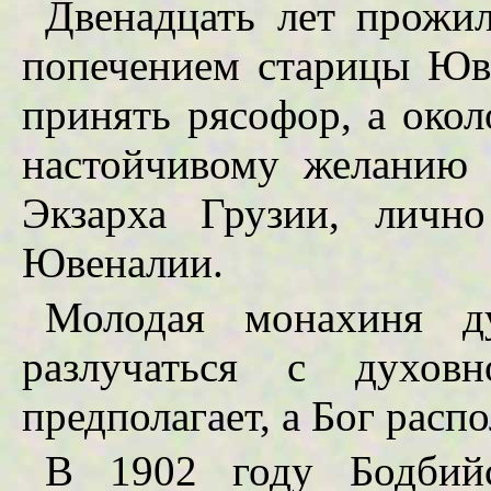
Двенадцать лет прожи
попечением старицы Юве
принять рясофор, а око
настойчивому желанию 
Экзарха Грузии, личн
Ювеналии.
Молодая монахиня д
разлучаться с духов
предполагает, а Бог распо
В 1902 году Бодбий