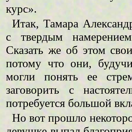
курс».
Итак, Тамара Александ
с твердым намерением
Сказать же об этом сво
потому что они, будуч
могли понять ее стре
заговорить с настояте
потребуется большой вкл
Но вот прошло некоторо
девушке выпал благопри